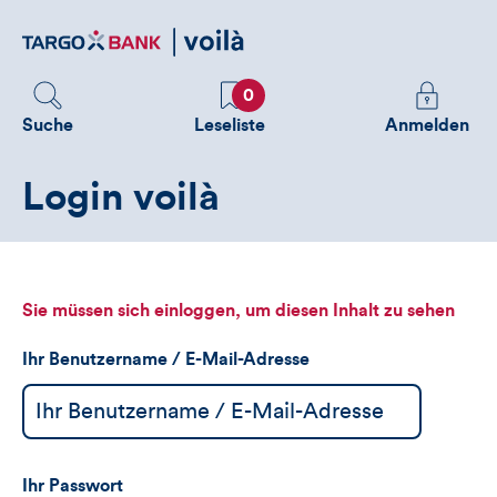
Direktlink
zum
Inhalt
Favoriten
Melden
0
Sie
Suche
Leseliste
Anmelden
sich
an
Login voilà
um
zusätzliche
Informatione
zu
sehen
Sie müssen sich einloggen, um diesen Inhalt zu sehen
Ihr Benutzername / E-Mail-Adresse
Ihr Passwort