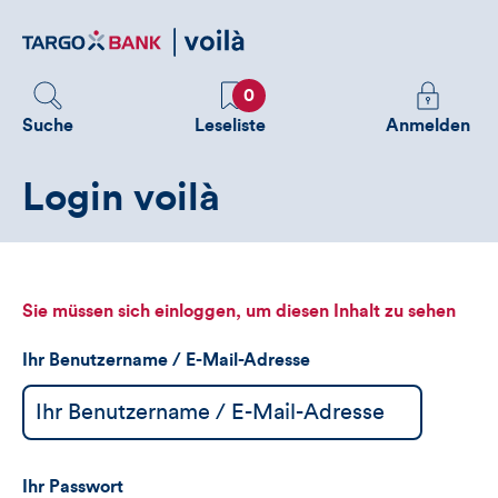
Direktlink
zum
Inhalt
Favoriten
Melden
0
Sie
Suche
Leseliste
Anmelden
sich
an
Login voilà
um
zusätzliche
Informatione
zu
sehen
Sie müssen sich einloggen, um diesen Inhalt zu sehen
Ihr Benutzername / E-Mail-Adresse
Ihr Passwort