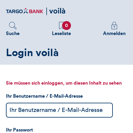
Direktlink
zum
Inhalt
Favoriten
Melden
0
Sie
Suche
Leseliste
Anmelden
sich
an
Login voilà
um
zusätzliche
Informatione
zu
sehen
Sie müssen sich einloggen, um diesen Inhalt zu sehen
Ihr Benutzername / E-Mail-Adresse
Ihr Passwort