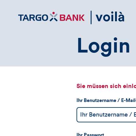
Direktlink
zum
Inhalt
Login 
Sie müssen sich einl
Ihr Benutzername / E-Mai
Ihr Passwort