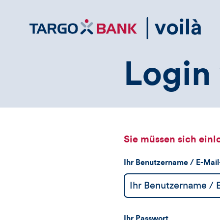
Direktlink
zum
Inhalt
Login 
Sie müssen sich einl
Ihr Benutzername / E-Mai
Ihr Passwort