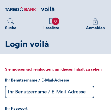
Direktlink
zum
Inhalt
Favoriten
Melden
0
Sie
Suche
Leseliste
Anmelden
sich
an
Login voilà
um
zusätzliche
Informatione
zu
sehen
Sie müssen sich einloggen, um diesen Inhalt zu sehen
Ihr Benutzername / E-Mail-Adresse
Ihr Passwort