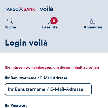
Direktlink
zum
Inhalt
Favoriten
Melden
0
Sie
Suche
Leseliste
Anmelden
sich
an
Login voilà
um
zusätzliche
Informatione
zu
sehen
Sie müssen sich einloggen, um diesen Inhalt zu sehen
Ihr Benutzername / E-Mail-Adresse
Ihr Passwort