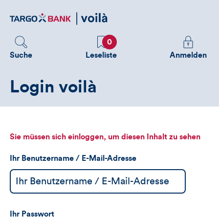
Direktlink
zum
Inhalt
Favoriten
Melden
0
Sie
Suche
Leseliste
Anmelden
sich
an
Login voilà
um
zusätzliche
Informatione
zu
sehen
Sie müssen sich einloggen, um diesen Inhalt zu sehen
Ihr Benutzername / E-Mail-Adresse
Ihr Passwort