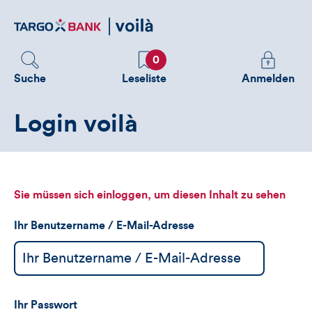
Direktlink
zum
Inhalt
Favoriten
Melden
0
Sie
Suche
Leseliste
Anmelden
sich
an
Login voilà
um
zusätzliche
Informatione
zu
sehen
Sie müssen sich einloggen, um diesen Inhalt zu sehen
Ihr Benutzername / E-Mail-Adresse
Ihr Passwort