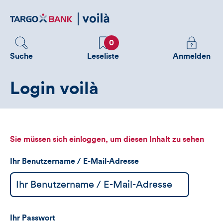
Direktlink
zum
Inhalt
Favoriten
Melden
0
Sie
Suche
Leseliste
Anmelden
sich
an
Login voilà
um
zusätzliche
Informatione
zu
sehen
Sie müssen sich einloggen, um diesen Inhalt zu sehen
Ihr Benutzername / E-Mail-Adresse
Ihr Passwort