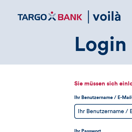
Direktlink
zum
Inhalt
Login 
Sie müssen sich einl
Ihr Benutzername / E-Mai
Ihr Passwort