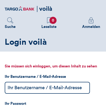
Direktlink
zum
Inhalt
Favoriten
Melden
0
Sie
Suche
Leseliste
Anmelden
sich
an
Login voilà
um
zusätzliche
Informatione
zu
sehen
Sie müssen sich einloggen, um diesen Inhalt zu sehen
Ihr Benutzername / E-Mail-Adresse
Ihr Passwort