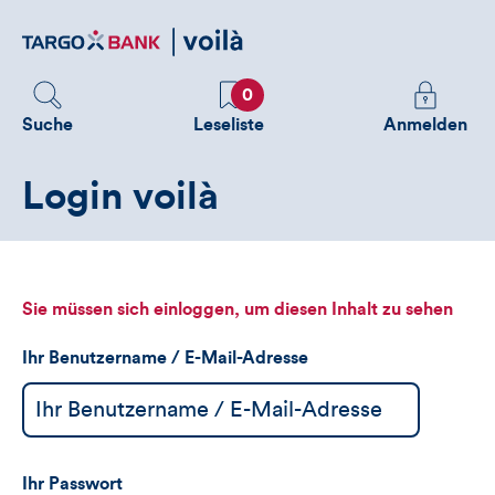
Direktlink
zum
Inhalt
Favoriten
Melden
0
Sie
Suche
Leseliste
Anmelden
sich
an
Login voilà
um
zusätzliche
Informatione
zu
sehen
Sie müssen sich einloggen, um diesen Inhalt zu sehen
Ihr Benutzername / E-Mail-Adresse
Ihr Passwort