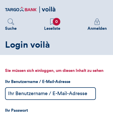
Direktlink
zum
Inhalt
Favoriten
Melden
0
Sie
Suche
Leseliste
Anmelden
sich
an
Login voilà
um
zusätzliche
Informatione
zu
sehen
Sie müssen sich einloggen, um diesen Inhalt zu sehen
Ihr Benutzername / E-Mail-Adresse
Ihr Passwort