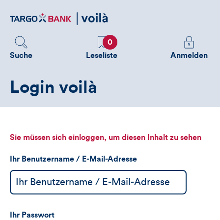
Direktlink
zum
Inhalt
Favoriten
Melden
0
Sie
Suche
Leseliste
Anmelden
sich
an
Login voilà
um
zusätzliche
Informatione
zu
sehen
Sie müssen sich einloggen, um diesen Inhalt zu sehen
Ihr Benutzername / E-Mail-Adresse
Ihr Passwort