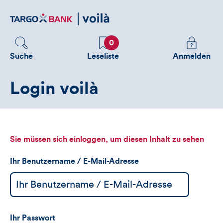
Direktlink
zum
Inhalt
Favoriten
Melden
0
Sie
Suche
Leseliste
Anmelden
sich
an
Login voilà
um
zusätzliche
Informatione
zu
sehen
Sie müssen sich einloggen, um diesen Inhalt zu sehen
Ihr Benutzername / E-Mail-Adresse
Ihr Passwort