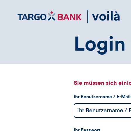
Direktlink
zum
Inhalt
Login 
Sie müssen sich einl
Ihr Benutzername / E-Mai
Ihr Passwort