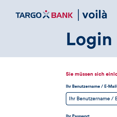
Direktlink
zum
Inhalt
Login 
Sie müssen sich einl
Ihr Benutzername / E-Mai
Ihr Passwort