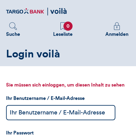
Direktlink
zum
Inhalt
Favoriten
Melden
0
Sie
Suche
Leseliste
Anmelden
sich
an
Login voilà
um
zusätzliche
Informatione
zu
sehen
Sie müssen sich einloggen, um diesen Inhalt zu sehen
Ihr Benutzername / E-Mail-Adresse
Ihr Passwort