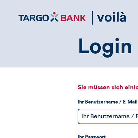
Direktlink
zum
Inhalt
Login 
Sie müssen sich einl
Ihr Benutzername / E-Mai
Ihr Passwort