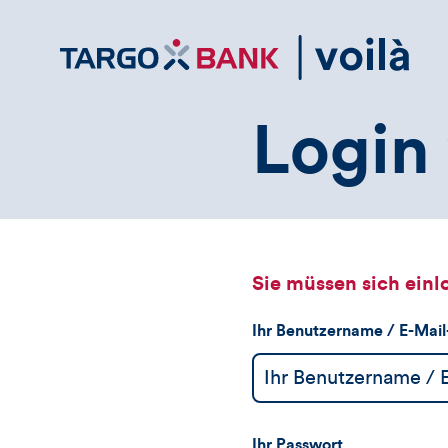
Direktlink
zum
Inhalt
Login 
Sie müssen sich einl
Ihr Benutzername / E-Mai
Ihr Passwort