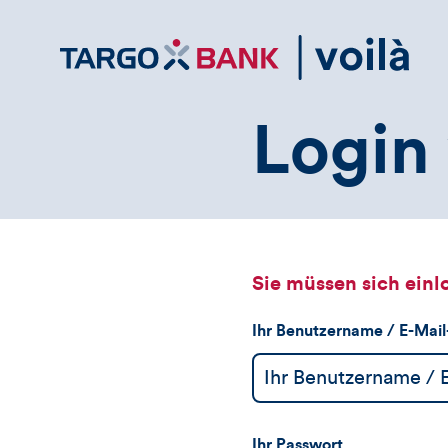
Direktlink
zum
Inhalt
Login 
Sie müssen sich einl
Ihr Benutzername / E-Mai
Ihr Passwort