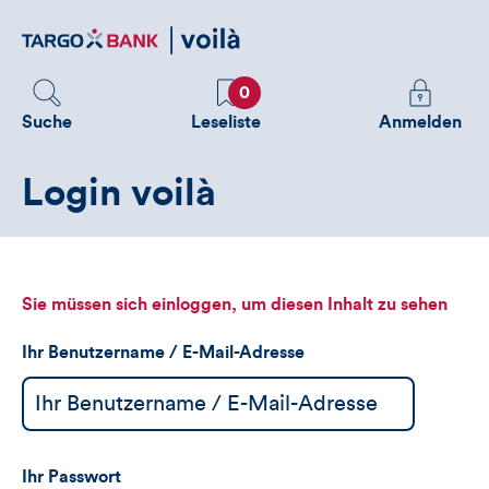
Direktlink
zum
Inhalt
Favoriten
Melden
0
Sie
Suche
Leseliste
Anmelden
sich
an
Login voilà
um
zusätzliche
Informatione
zu
sehen
Sie müssen sich einloggen, um diesen Inhalt zu sehen
Ihr Benutzername / E-Mail-Adresse
Ihr Passwort