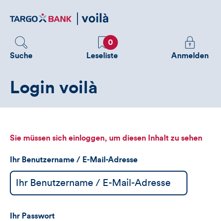
Direktlink
zum
Inhalt
Favoriten
Melden
0
Sie
Suche
Leseliste
Anmelden
sich
an
Login voilà
um
zusätzliche
Informatione
zu
sehen
Sie müssen sich einloggen, um diesen Inhalt zu sehen
Ihr Benutzername / E-Mail-Adresse
Ihr Passwort