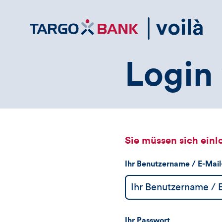
Direktlink
zum
Inhalt
Login 
Sie müssen sich einl
Ihr Benutzername / E-Mai
Ihr Passwort