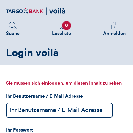
Direktlink
zum
Inhalt
Favoriten
Melden
0
Sie
Suche
Leseliste
Anmelden
sich
an
Login voilà
um
zusätzliche
Informatione
zu
sehen
Sie müssen sich einloggen, um diesen Inhalt zu sehen
Ihr Benutzername / E-Mail-Adresse
Ihr Passwort