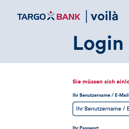
Direktlink
zum
Inhalt
Login 
Sie müssen sich einl
Ihr Benutzername / E-Mai
Ihr Passwort