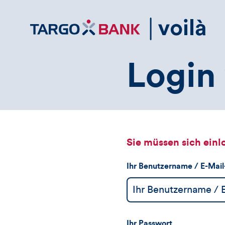
Direktlink
zum
Inhalt
Login 
Sie müssen sich einl
Ihr Benutzername / E-Mai
Ihr Passwort