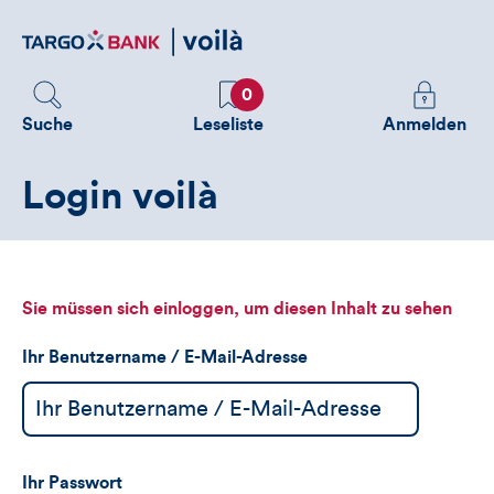
Direktlink
zum
Inhalt
Favoriten
Melden
0
Sie
Suche
Leseliste
Anmelden
sich
an
Login voilà
um
zusätzliche
Informatione
zu
sehen
Sie müssen sich einloggen, um diesen Inhalt zu sehen
Ihr Benutzername / E-Mail-Adresse
Ihr Passwort