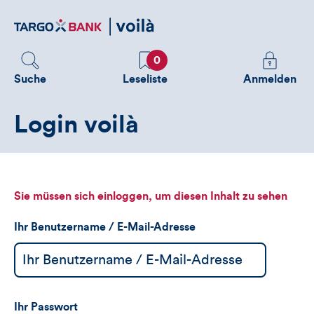
Direktlink
zum
Inhalt
Favoriten
Melden
0
Sie
Suche
Leseliste
Anmelden
sich
an
Login voilà
um
zusätzliche
Informatione
zu
sehen
Sie müssen sich einloggen, um diesen Inhalt zu sehen
Ihr Benutzername / E-Mail-Adresse
Ihr Passwort