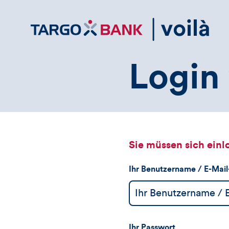
Direktlink
zum
Inhalt
Login 
Sie müssen sich einl
Ihr Benutzername / E-Mai
Ihr Passwort