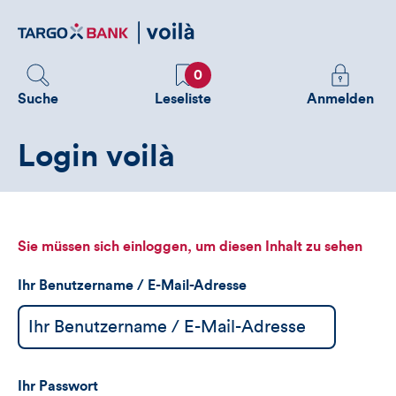
Direktlink
zum
Inhalt
Favoriten
Melden
0
Sie
Suche
Leseliste
Anmelden
sich
an
Login voilà
um
zusätzliche
Informatione
zu
sehen
Sie müssen sich einloggen, um diesen Inhalt zu sehen
Ihr Benutzername / E-Mail-Adresse
Ihr Passwort