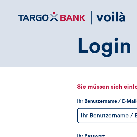
Direktlink
zum
Inhalt
Login 
Sie müssen sich einl
Ihr Benutzername / E-Mai
Ihr Passwort