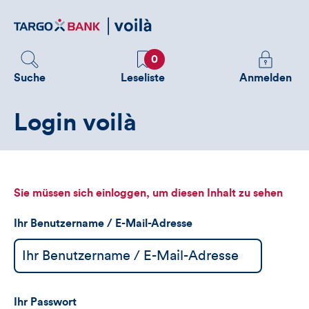
Direktlink
zum
Inhalt
Favoriten
Melden
0
Sie
Suche
Leseliste
Anmelden
sich
an
Login voilà
um
zusätzliche
Informatione
zu
sehen
Sie müssen sich einloggen, um diesen Inhalt zu sehen
Ihr Benutzername / E-Mail-Adresse
Ihr Passwort