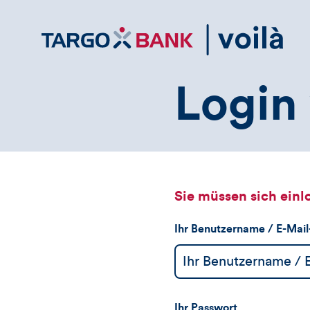
Direktlink
zum
Inhalt
Login 
Sie müssen sich einl
Ihr Benutzername / E-Mai
Ihr Passwort