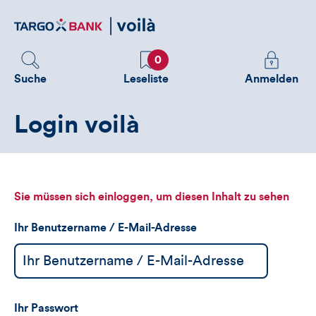
Direktlink
zum
Inhalt
Favoriten
Melden
0
Sie
Suche
Leseliste
Anmelden
sich
an
Login voilà
um
zusätzliche
Informatione
zu
sehen
Sie müssen sich einloggen, um diesen Inhalt zu sehen
Ihr Benutzername / E-Mail-Adresse
Ihr Passwort