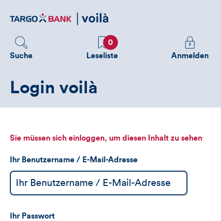
Direktlink
zum
Inhalt
Favoriten
Melden
0
Sie
Suche
Leseliste
Anmelden
sich
an
Login voilà
um
zusätzliche
Informatione
zu
sehen
Sie müssen sich einloggen, um diesen Inhalt zu sehen
Ihr Benutzername / E-Mail-Adresse
Ihr Passwort