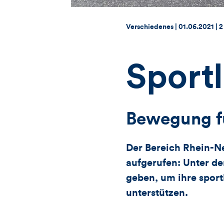
Thema:
Datum:
Verschiedenes |
01.06.2021
|
2
Sportl
Bewegung f
Der Bereich Rhein-Ne
aufgerufen: Unter d
geben, um ihre sport
unterstützen.