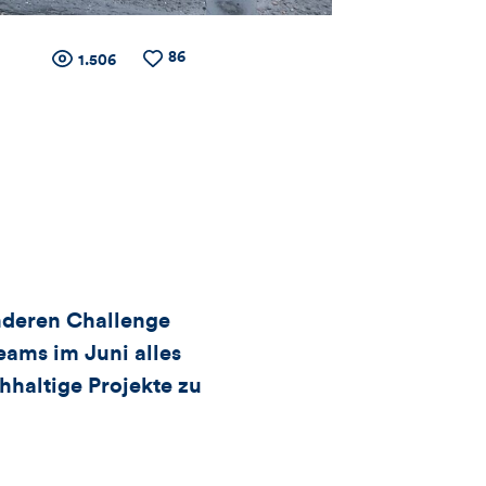
86
Zähler
Anzahl
Anzahl
1.506
der
der
Views
Likes
für
Views,
Likes
und
onderen Challenge
ams im Juni alles
Kommentare
hhaltige Projekte zu
dieses