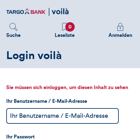
Direktlink
zum
Inhalt
Favoriten
Melden
0
Sie
Suche
Leseliste
Anmelden
sich
an
Login voilà
um
zusätzliche
Informatione
zu
sehen
Sie müssen sich einloggen, um diesen Inhalt zu sehen
Ihr Benutzername / E-Mail-Adresse
Ihr Passwort