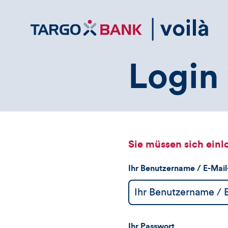
Direktlink
zum
Inhalt
Login 
Sie müssen sich einl
Ihr Benutzername / E-Mai
Ihr Passwort