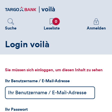
Direktlink
zum
Inhalt
Favoriten
Melden
0
Sie
Suche
Leseliste
Anmelden
sich
an
Login voilà
um
zusätzliche
Informatione
zu
sehen
Sie müssen sich einloggen, um diesen Inhalt zu sehen
Ihr Benutzername / E-Mail-Adresse
Ihr Passwort