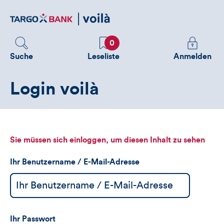
Direktlink
zum
Inhalt
Favoriten
Melden
0
Sie
Suche
Leseliste
Anmelden
sich
an
Login voilà
um
zusätzliche
Informatione
zu
sehen
Sie müssen sich einloggen, um diesen Inhalt zu sehen
Ihr Benutzername / E-Mail-Adresse
Ihr Passwort