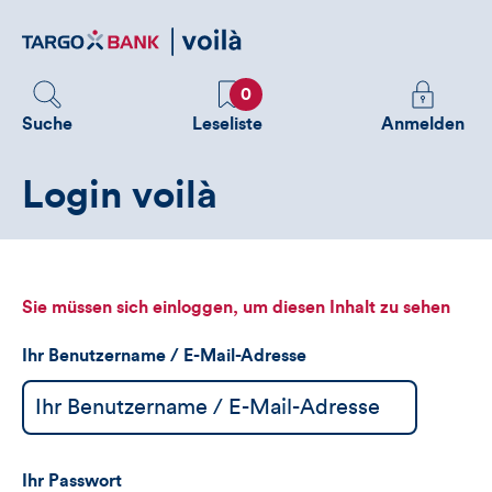
Direktlink
zum
Inhalt
Favoriten
Melden
0
Sie
Suche
Leseliste
Anmelden
sich
an
Login voilà
um
zusätzliche
Informatione
zu
sehen
Sie müssen sich einloggen, um diesen Inhalt zu sehen
Ihr Benutzername / E-Mail-Adresse
Ihr Passwort