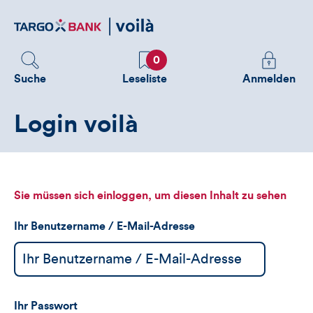
Direktlink
zum
Inhalt
Favoriten
Melden
0
Sie
Suche
Leseliste
Anmelden
sich
an
Login voilà
um
zusätzliche
Informatione
zu
sehen
Sie müssen sich einloggen, um diesen Inhalt zu sehen
Ihr Benutzername / E-Mail-Adresse
Ihr Passwort