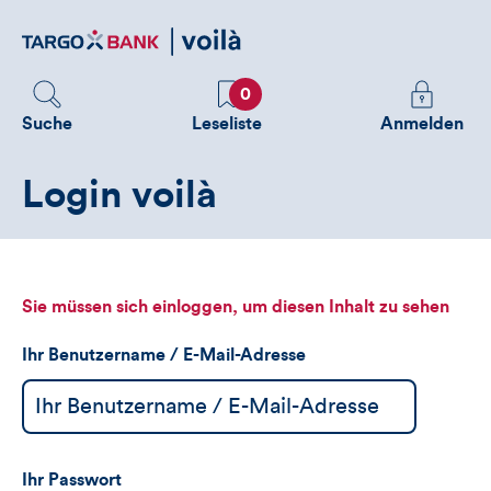
Direktlink
zum
Inhalt
Favoriten
Melden
0
Sie
Suche
Leseliste
Anmelden
sich
an
Login voilà
um
zusätzliche
Informatione
zu
sehen
Sie müssen sich einloggen, um diesen Inhalt zu sehen
Ihr Benutzername / E-Mail-Adresse
Ihr Passwort