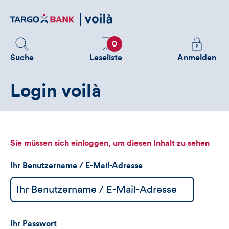
Direktlink
zum
Inhalt
Favoriten
Melden
0
Sie
Suche
Leseliste
Anmelden
sich
an
Login voilà
um
zusätzliche
Informatione
zu
sehen
Sie müssen sich einloggen, um diesen Inhalt zu sehen
Ihr Benutzername / E-Mail-Adresse
Ihr Passwort