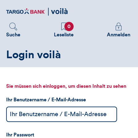
Direktlink
zum
Inhalt
Favoriten
Melden
0
Sie
Suche
Leseliste
Anmelden
sich
an
Login voilà
um
zusätzliche
Informatione
zu
sehen
Sie müssen sich einloggen, um diesen Inhalt zu sehen
Ihr Benutzername / E-Mail-Adresse
Ihr Passwort