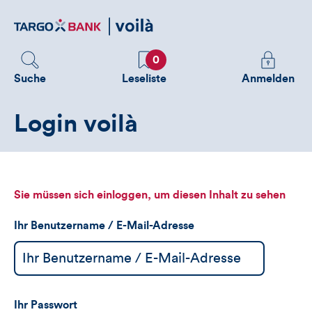
Direktlink
zum
Inhalt
Favoriten
Melden
0
Sie
Suche
Leseliste
Anmelden
sich
an
Login voilà
um
zusätzliche
Informatione
zu
sehen
Sie müssen sich einloggen, um diesen Inhalt zu sehen
Ihr Benutzername / E-Mail-Adresse
Ihr Passwort