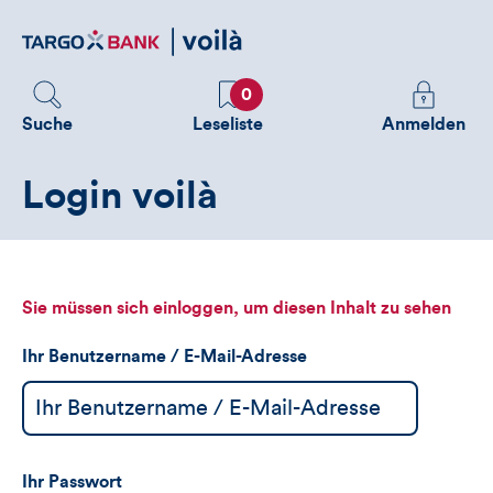
Direktlink
zum
Inhalt
Favoriten
Melden
0
Sie
Suche
Leseliste
Anmelden
sich
an
Login voilà
um
zusätzliche
Informatione
zu
sehen
Sie müssen sich einloggen, um diesen Inhalt zu sehen
Ihr Benutzername / E-Mail-Adresse
Ihr Passwort