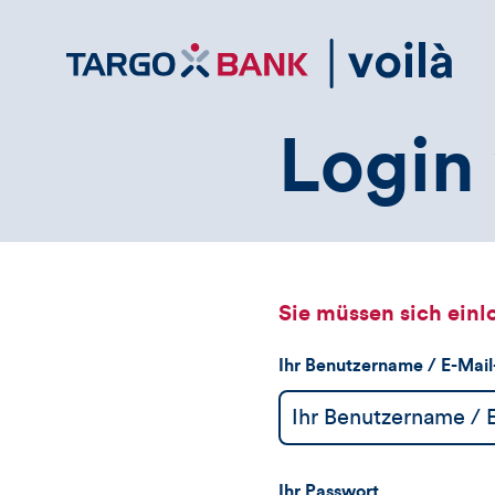
Direktlink
zum
Inhalt
Login 
Sie müssen sich einl
Ihr Benutzername / E-Mai
Ihr Passwort